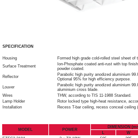
SPECIFICATION
Housing
Formed high grade cold-rolled steel sheet of
Ion-Phosphate coated anti-rust with top finis
Surface Treatment
powder coated.
Parabolic high purity anodized aluminium 99.8
Reflector
Optional 95% for high efficiency purpose.
Parabolic high purity anodized aluminium 99.85
Louver
aluminium cross blade.
Wires
THW, according to TIS 11-1988 Standard.
Lamp Holder
Rotor locked type high-heat resistance, acco
Installation
Recess T-bar ceiling, recess conceal ceiling 
DIMENSION (m
MODEL
POWER
L
W