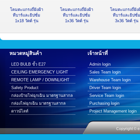
โคมตะแกรงถี่ฝังฝ้า
โคมตะแกรงถี่ฝังฝ้า
โคมตะแกรงถี่ฝังฝ
ทีบาร์และยิปซั่ม
ทีบาร์และยิปซั่ม
ทีบาร์และยิปซั่
1x18 วัตต์ รุ่น
1x36 วัตต์ รุ่น
3x36 วัตต์ รุ่น
ประหยัด
ประหยัด
ประหยัด
หมวดหมู่สินค้า
เจ้าหน้าที่
LED BULB ขั้ว E27
Admin login
CEILING EMERGENCY LIGHT
Sales Team login
REMOTE LAMP / DOWNLIGHT
Warehouse Team login
Safety Product
Driver Team login
กล่องป้ายไฟฉุกเฉิน มาตรฐานสากล
Service Team login
กล่องไฟฉุกเฉิน มาตรฐานสากล
Purchasing login
ดาวน์ไลท์
Project Management login
Copyright © e